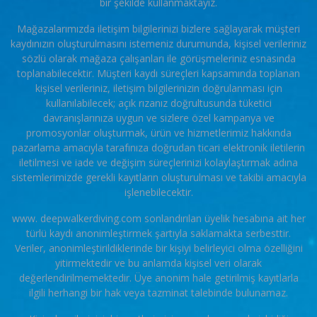
bir şekilde kullanmaktayız.
Mağazalarımızda iletişim bilgilerinizi bizlere sağlayarak müşteri
kaydınızın oluşturulmasını istemeniz durumunda, kişisel verileriniz
sözlü olarak mağaza çalışanları ile görüşmeleriniz esnasında
toplanabilecektir. Müşteri kaydı süreçleri kapsamında toplanan
kişisel verileriniz, iletişim bilgilerinizin doğrulanması için
kullanılabilecek; açık rızanız doğrultusunda tüketici
davranışlarınıza uygun ve sizlere özel kampanya ve
promosyonlar oluşturmak, ürün ve hizmetlerimiz hakkında
pazarlama amacıyla tarafınıza doğrudan ticari elektronik iletilerin
iletilmesi ve iade ve değişim süreçlerinizi kolaylaştırmak adına
sistemlerimizde gerekli kayıtların oluşturulması ve takibi amacıyla
işlenebilecektir.
www. deepwalkerdiving.com sonlandırılan üyelik hesabına ait her
türlü kaydı anonimleştirmek şartıyla saklamakta serbesttir.
Veriler, anonimleştirildiklerinde bir kişiyi belirleyici olma özelliğini
yitirmektedir ve bu anlamda kişisel veri olarak
değerlendirilmemektedir. Üye anonim hale getirilmiş kayıtlarla
ilgili herhangi bir hak veya tazminat talebinde bulunamaz.