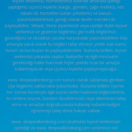
Kişisel verilerinizi, hizmetlerimizi sunmak amacıyla işbirliği
yaptığımız üçüncü kişilerle (kargo, gönderi, çağrı merkezi, veri
tabanı vb. hizmetleri sunan şirketlerle) ve kanuni
yükümlülüklerimizin gereği olarak devlet mercileri ile
paylaşabiliriz. Siteadi, Site’yi ziyaretinize veya üyeliğe ilişkin kişisel
verilerinizi ve gezinme bilgileriniz gibi trafik bilgilerinizi;
güvenliğiniz ve siteadi’un yasalar karşısındaki yükümlülüklerin ifası
amacıyla yasal olarak bu bilgileri talep etmeye yetkili olan kamu
kurum ve kuruluşları ile paylaşabilecektir. Bununla birlikte, kişisel
verilerinizi yukarıda sayılan faaliyetler ve ilgili mevzuatın
gerektirdiği haller haricinde hiçbir şekilde ticari bir amaçla
kullanmayacak veya üçüncü kişilerle paylaşmayacağız.
www. deepwalkerdiving.com kanuni olarak saklaması gereken
Üye bilgilerini saklamakla yükümlüdür. Bununla birlikte Üye’nin
her zaman kendisiyle ilgili kişisel veriler hakkında bilgilendirilme,
bu verilere erişme, bunların düzeltilmesini veya silinmesini talep
etme ve amaçları doğrultusunda kullanılıp kullanılmadığını
öğrenmeyi talep etme hakları saklıdır.
www. deepwalkerdiving.com tarafından kişisel verilerinizin
işlendiği ve www. deepwalkerdiving.com verilerinizi veri