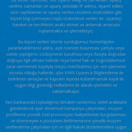
verilme zamanları ve sipariş anındaki IP adresi, ziyaret edilen
ürün sayfalarının ve sipariş verilen ürünlerin istatistikleri gibi
kişisel bilgi içermeyen toplu istatistiksel verileri de, ziyaretçi
hareket ve tercihlerini analiz etmek ve anlamak amacıyla
toplanmakta ve işlemekteyiz.
Bu kişisel verileri Site’de sunduğumuz hizmetlerden
yararlanabilmeniz adına, açık rızanızın bulunması şartıyla veya
sizinle yaptığımız sözleşmenin kurulması veya ifasıyla doğrudan
doğruya ilgili olması halinde veya temel hak ve özgürlüklerinize
zarar vermemek kaydıyla meşru menfaatimiz için veri işlemenin
zorunlu olduğu hallerde, işbu KVKK Uyarınca Bilgilendirme ile
belirlenen amaçlar ve kapsam dışında kullanılmamak kaydı ile
uygun bilgi güvenliği tedbirlerini de alarak işlemekte ve
saklamaktayız.
Veri bankasında topladığımız birtakım verilerinizi, belirli aralıklarla
gönderilecek olan dönemsel kampanya çalışmaları, müşteri
profillerine yönelik özel promosyon faaliyetlerinin kurgulanması
ve istenmeyen e-postaların iletilmemesine yönelik müşteri
sınıflandırma çalışmaları için ve ilgili hukuki düzenlemelere uygun