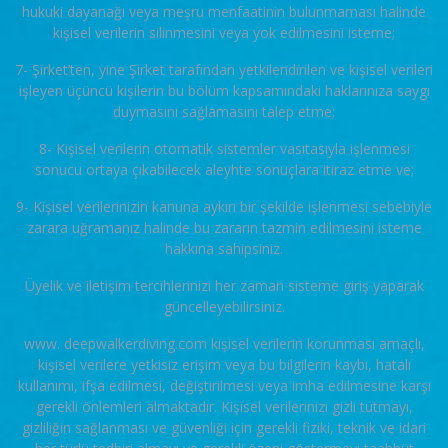
hukuki dayanağı veya meşru menfaatinin bulunmaması halinde
kişisel verilerin silinmesini veya yok edilmesini isteme;
7- Şirket’ten, yine Şirket tarafından yetkilendirilen ve kişisel verileri
işleyen üçüncü kişilerin bu bölüm kapsamındaki haklarınıza saygı
duymasını sağlamasını talep etme;
8- Kişisel verilerin otomatik sistemler vasıtasıyla işlenmesi
sonucu ortaya çıkabilecek aleyhte sonuçlara itiraz etme ve;
9- Kişisel verilerinizin kanuna aykırı bir şekilde işlenmesi sebebiyle
zarara uğramanız halinde bu zararın tazmin edilmesini isteme
hakkına sahipsiniz.
Üyelik ve iletişim tercihlerinizi her zaman sisteme giriş yaparak
güncelleyebilirsiniz.
www. deepwalkerdiving.com kişisel verilerin korunması amaçlı,
kişisel verilere yetkisiz erişim veya bu bilgilerin kaybı, hatalı
kullanımı, ifşa edilmesi, değiştirilmesi veya imha edilmesine karşı
gerekli önlemleri almaktadır. Kişisel verilerinizi gizli tutmayı,
gizliliğin sağlanması ve güvenliği için gerekli fiziki, teknik ve idari