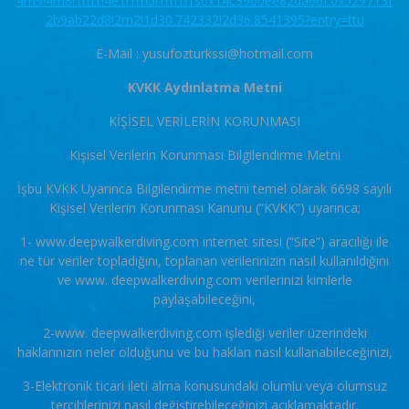
4m9!4m8!1m1!4e1!1m5!1m1!1s0x14c3900ee82da66f:0x529713f
2b9ab22d8!2m2!1d30.742332!2d36.8541395?entry=ttu
E-Mail : yusufozturkssi@hotmail.com
KVKK Aydınlatma Metni
KİŞİSEL VERİLERİN KORUNMASI
Kişisel Verilerin Korunması Bilgilendirme Metni
İşbu KVKK Uyarınca Bilgilendirme metni temel olarak 6698 sayılı
Kişisel Verilerin Korunması Kanunu (“KVKK”) uyarınca;
1- www.deepwalkerdiving.com internet sitesi (“Site”) aracılığı ile
ne tür veriler topladığını, toplanan verilerinizin nasıl kullanıldığını
ve www. deepwalkerdiving.com verilerinizi kimlerle
paylaşabileceğini,
2-www. deepwalkerdiving.com işlediği veriler üzerindeki
haklarınızın neler olduğunu ve bu hakları nasıl kullanabileceğinizi,
3-Elektronik ticari ileti alma konusundaki olumlu veya olumsuz
tercihlerinizi nasıl değiştirebileceğinizi açıklamaktadır.