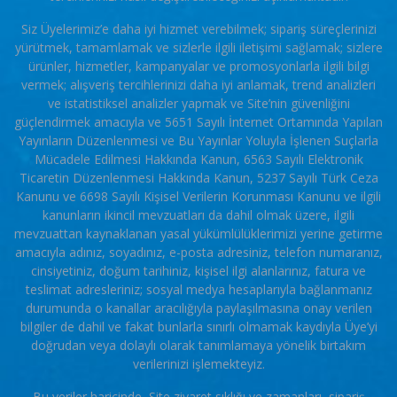
Siz Üyelerimiz’e daha iyi hizmet verebilmek; sipariş süreçlerinizi
yürütmek, tamamlamak ve sizlerle ilgili iletişimi sağlamak; sizlere
ürünler, hizmetler, kampanyalar ve promosyonlarla ilgili bilgi
vermek; alışveriş tercihlerinizi daha iyi anlamak, trend analizleri
ve istatistiksel analizler yapmak ve Site’nin güvenliğini
güçlendirmek amacıyla ve 5651 Sayılı İnternet Ortamında Yapılan
Yayınların Düzenlenmesi ve Bu Yayınlar Yoluyla İşlenen Suçlarla
Mücadele Edilmesi Hakkında Kanun, 6563 Sayılı Elektronik
Ticaretin Düzenlenmesi Hakkında Kanun, 5237 Sayılı Türk Ceza
Kanunu ve 6698 Sayılı Kişisel Verilerin Korunması Kanunu ve ilgili
kanunların ikincil mevzuatları da dahil olmak üzere, ilgili
mevzuattan kaynaklanan yasal yükümlülüklerimizi yerine getirme
amacıyla adınız, soyadınız, e-posta adresiniz, telefon numaranız,
cinsiyetiniz, doğum tarihiniz, kişisel ilgi alanlarınız, fatura ve
teslimat adresleriniz; sosyal medya hesaplarıyla bağlanmanız
durumunda o kanallar aracılığıyla paylaşılmasına onay verilen
bilgiler de dahil ve fakat bunlarla sınırlı olmamak kaydıyla Üye’yi
doğrudan veya dolaylı olarak tanımlamaya yönelik birtakım
verilerinizi işlemekteyiz.
Bu veriler haricinde, Site ziyaret sıklığı ve zamanları, sipariş